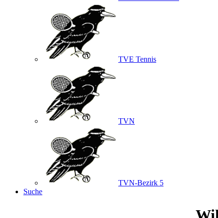
TVE Tennis
TVN
TVN-Bezirk 5
Suche
Wil