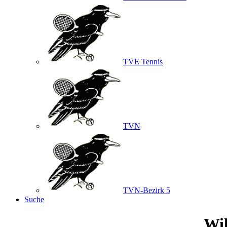
TVE Tennis
TVN
TVN-Bezirk 5
Suche
Wil